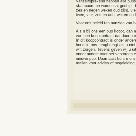
Vanzelfsprekend hebben alle pups 
stamboom en worden zij gechipt, t
zes en negen weken oud zijn), vie
twee, vier, zes en acht weken oud 
Voor ons beleid ten aanzien van h
Als u bij ons een pup koopt, dan m
van een koopcontract dat door u 
In dit koopcontract is onder ande
hond bij ons terugbrengt als u nie
wilt zorgen. Tevens geven wij u ui
onder andere over het verzorgen e
nieuwe pup. Daarnaast kunt u ons na
mailen voor advies of begeleiding.