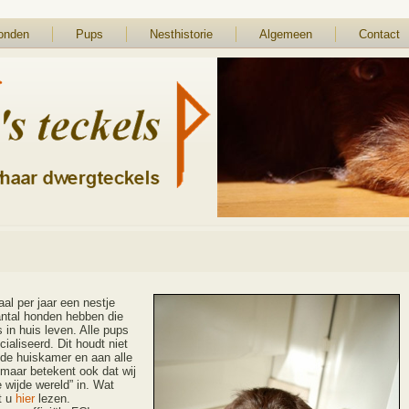
onden
Pups
Nesthistorie
Algemeen
Contact
al per jaar een nestje
ntal honden hebben die
 in huis leven. Alle pups
ialiseerd. Dit houdt niet
 de huiskamer en aan alle
 maar betekent ook dat wij
 wijde wereld” in. Wat
t u
hier
lezen.