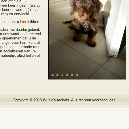
een officiële FCI
wee keer ingeënt (als zij
r keer ontwormd (als zij
zijn) en ontvlooid.
ernia kunt u
hier
klikken.
aken wij daarbij gebruik
en ons wordt ondertekend.
re opgenomen dat u de
t langer voor hem kunt of
tgebreide informatie mee,
n socialiseren van uw
tuurlijk altijd bellen of
Copyright © 2013 Wunjo's teckels. Alle rechten voorbehouden.