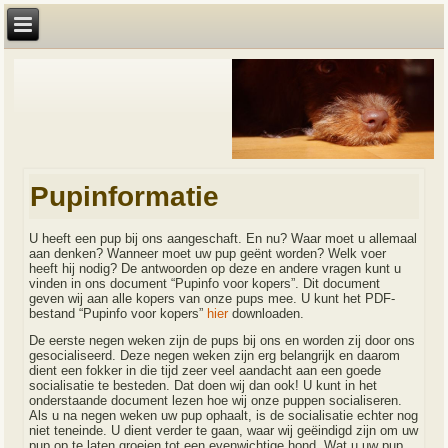
Pupinformatie
U heeft een pup bij ons aangeschaft. En nu? Waar moet u allemaal
aan denken? Wanneer moet uw pup geënt worden? Welk voer
heeft hij nodig? De antwoorden op deze en andere vragen kunt u
vinden in ons document “Pupinfo voor kopers”. Dit document
geven wij aan alle kopers van onze pups mee. U kunt het PDF-
bestand “Pupinfo voor kopers”
hier
downloaden.
De eerste negen weken zijn de pups bij ons en worden zij door ons
gesocialiseerd. Deze negen weken zijn erg belangrijk en daarom
dient een fokker in die tijd zeer veel aandacht aan een goede
socialisatie te besteden. Dat doen wij dan ook! U kunt in het
onderstaande document lezen hoe wij onze puppen socialiseren.
Als u na negen weken uw pup ophaalt, is de socialisatie echter nog
niet teneinde. U dient verder te gaan, waar wij geëindigd zijn om uw
pup op te laten groeien tot een evenwichtige hond. Wat u uw pup